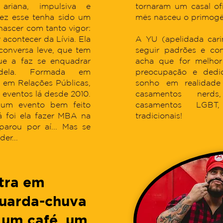
riana, impulsiva e
tornaram um casal o
vez esse tenha sido um
mês nasceu o primogên
nascer com tanto vigor:
acontecer da Lívia. Ela
A YU (apelidada car
 conversa leve, que tem
seguir padrões e co
e a faz se enquadrar
acha que for melhor
 dela. Formada em
preocupação e dedi
a em Relações Públicas,
sonho em realidade
eventos lá desde 2010.
casamentos nerds,
 um evento bem feito
casamentos LGBT
lá foi ela fazer MBA na
tradicionais!
arou por aí... Mas se
der...
ntra em
uarda-chuva
 um café, um