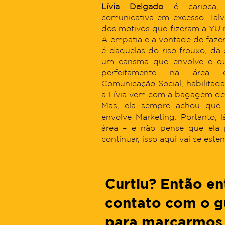
Lívia Delgado
é carioca, a
comunicativa em excesso. Tal
dos motivos que fizeram a YU 
A empatia e a vontade de fazer 
é daquelas do riso frouxo, da
um carisma que envolve e qu
perfeitamente na área
Comunicação Social, habilitad
a Lívia vem com a bagagem de 
Mas, ela sempre achou que
envolve Marketing. Portanto, 
área – e não pense que ela p
continuar, isso aqui vai se esten
Curtiu? Então e
contato com o g
para marcarmos