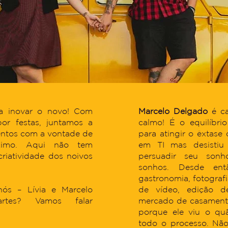
a inovar o novo! Com
Marcelo Delgado
é car
or festas, juntamos a
calmo! É o equilíbri
entos com a vontade de
para atingir o êxtase
ximo. Aqui não tem
em TI mas desistiu 
criatividade dos noivos
persuadir seu sonho
sonhos. Desde ent
gastronomia, fotografi
ós – Lívia e Marcelo
de vídeo, edição 
rtes? Vamos falar
mercado de casamento
porque ele viu o qu
todo o processo. Não